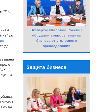
ны “ФК
Эксперты «Деловой России»
ением
обсудили вопросы защиты
ытие” уж
бизнеса от уголовного
ил
преследования
тогда
а выдана
апреле
Защита бизнеса
 “ФК
руб. За
убытки,
и активы
 активы