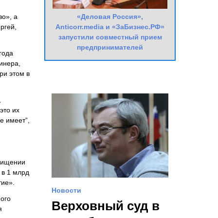
«Деловая Россия»,
во», а
Anticorr.media и «ЗаБизнес.РФ»
ргей,
запустили совместный прием
предпринимателей
года
инера,
ри этом в
,
это их
е имеет”,
 хищении
 в 1 млрд
тие».
Новости
ного
Верховный суд в
я