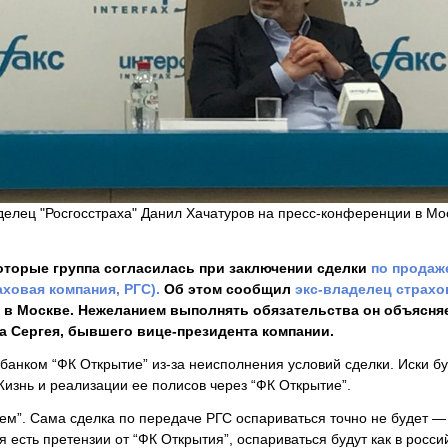
елец "Росгосстраха" Данил Хачатуров на пресс-конференции в Мо
которые группа согласилась при заключении сделки
по продаж
аховая компания,
РГС).
Об этом сообщил
экс-владелец страхо
 в Москве. Нежеланием выполнять обязательства он объясня
ва Сергея, бывшего вице-президента компании.
 банком “ФК Открытие” из-за неисполнения условий сделки. Иски бу
изнь и реализации ее полисов через “ФК Открытие”.
ием”. Сама сделка по передаче РГС оспариваться точно не будет —
я есть претензии от “ФК Открытия”, оспариваться будут как в росси