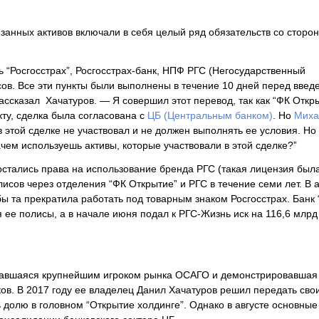
язанных активов включали в себя целый ряд обязательств со сторо
ь “Росгосстрах”, Росгосстрах-банк, НПФ РГС (Негосударственный
ов. Все эти пункты были выполнены в течение 10 дней перед введ
ссказал Хачатуров. — Я совершил этот перевод, так как “ФК Откр
кту, сделка была согласована с
ЦБ (Центральным банком)
. Но
Миха
в этой сделке не участвовал и не должен выполнять ее условия. Но 
зачем используешь активы, которые участвовали в этой сделке?”
остались права на использование бренда РГС (такая лицензия был
олисов через отделения “ФК Открытие” и РГС в течение семи лет. В 
бы та прекратила работать под товарным знаком Росгосстрах. Банк
 ее полисы, а в начале июня подал к РГС-Жизнь иск на 116,6 млрд 
ававшаяся крупнейшим игроком рынка ОСАГО и демонстрировавшая 
в. В 2017 году ее владелец Данил Хачатуров решил передать сво
 долю в головном “Открытие холдинге”. Однако в августе основные