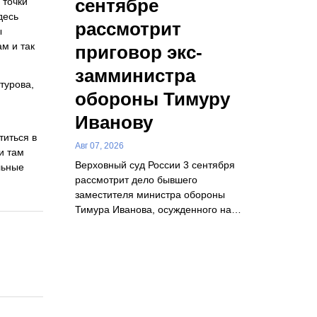
сентябре
 точки
десь
рассмотрит
ы
м и так
приговор экс-
замминистра
турова,
обороны Тимуру
Иванову
титься в
Авг 07, 2026
и там
Верховный суд России 3 сентября
льные
рассмотрит дело бывшего
заместителя министра обороны
Тимура Иванова, осужденного на…