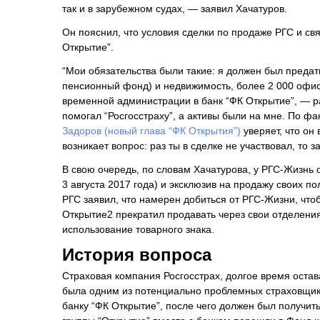
так и в зарубежном судах, — заявил Хачатуров.
Он пояснил, что условия сделки по продаже РГС и св
Открытие”.
“Мои обязательства были такие: я должен был предат
пенсионный фонд) и недвижимость, более 2 000 офис
временной администрации в банк “ФК Открытие”, — ра
помогал “Росгосстраху”, а активы были на мне. По фа
Задоров (новый глава “ФК Открытия”)
уверяет, что он 
возникает вопрос: раз ты в сделке не участвовал, то 
В свою очередь, по словам Хачатурова, у РГС-Жизнь 
3 августа 2017 года) и эксклюзив на продажу своих п
РГС заявил, что намерен добиться от РГС-Жизни, что
Открытие2 прекратил продавать через свои отделения
использование товарного знака.
История вопроса
Страховая компания Росгосстрах, долгое время ост
была одним из потенциально проблемных страховщико
банку “ФК Открытие”, после чего должен был получить