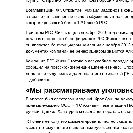
группы “Открытие” вместе с банком перешли в Фонд к
Возглавивший “ФК Открытие” Михаил Задорнов в конце
затем по его заявлению было возбуждено уголовное д
контролировавший более 12% акций РГС.
При этом РГС-Жизнь еще в декабре 2016 года была пр
стало известно, что бенефициаром РГС-Жизнь являет
он является бенефициаром компании с ноября 2015 г
документах компании ее бенефициаром значится Алха
Компания РГС-Жизнь” готова в досудебном порядке ур
сообщил на пресс-конференции Евгений Гинер. “Спор
дело, я не буду лезть и до конца этого не знаю. А [“Р
– добавил он.
«Мы рассматриваем уголовное
В апреле был арестован младший брат Данила Хачату
принадлежащего ООО «РГС Активы» пакета акций ПАО
рублей. Даниил Хачатуров связал арест брата с оспа
«Я очень не хочу это комментировать, честно сказать
мозга, потому что это оспоренный кусок сделки, больш