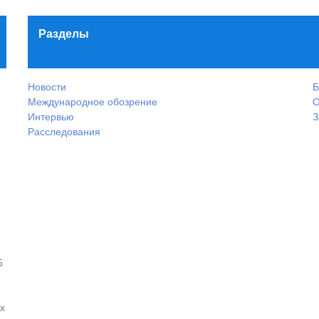
Разделы
Новости
Б
Международное обозрение
О
Интервью
З
Расследования
5
х