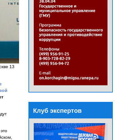
скве 13
е
вой
ет
Клуб экспертов
дут
 это
йском,