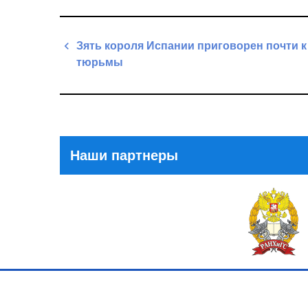
Навигация
Зять короля Испании приговорен почти к
по
тюрьмы
записям
Previous
Post
Наши партнеры