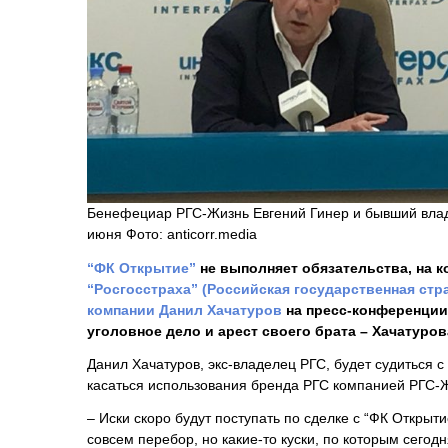
Бенефециар РГС-Жизнь Евгений Гинер и бывший влад
июня Фото: anticorr.media
“ФК Открытие”
не выполняет обязательства, на 
“Росгосстраха” (
Российская государственная стр
компании Данил Хачатуров
на пресс-конференции
уголовное дело и арест своего брата – Хачатуро
Данил Хачатуров, экс-владелец РГС, будет судиться с
касаться использования бренда РГС компанией РГС-Ж
– Иски скоро будут поступать по сделке с “ФК Открыт
совсем перебор, но какие-то куски, по которым сегодн