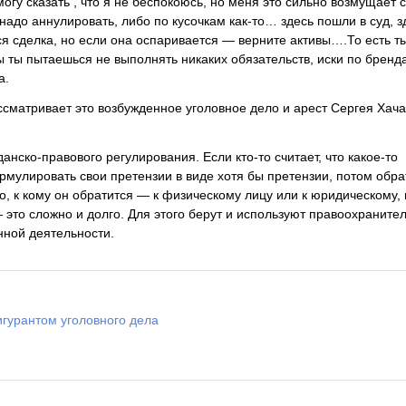
могу сказать , что я не беспокоюсь, но меня это сильно возмущает с
ю надо аннулировать, либо по кусочкам как-то… здесь пошли в суд, з
ся сделка, но если она оспаривается — верните активы….То есть т
ы ты пытаешься не выполнять никаких обязательств, иски по бренда
а.
ссматривает это возбужденное уголовное дело и арест Сергея Хача
данско-правового регулирования. Если кто-то считает, что какое-то
мулировать свои претензии в виде хотя бы претензии, потом обра
о, к кому он обратится — к физическому лицу или к юридическому, 
— это сложно и долго. Для этого берут и используют правоохраните
енной деятельности.
игурантом уголовного дела