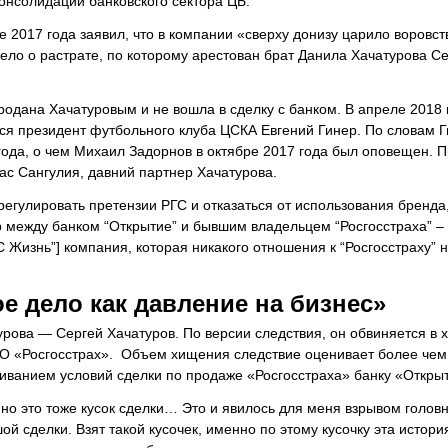
онсолидации банковского сектора ЦБ.
 2017 года заявил, что в компании «сверху донизу царило воровст
ело о растрате, по которому арестован брат Данила Хачатурова Се
одана Хачатуровым и не вошла в сделку с банком. В апреле 2018 
ся президент футбольного клуба ЦСКА Евгений Гинер. По словам Г
ода, о чем Михаил Задорнов в октябре 2017 года был оповещен. П
с Сангулия, давний партнер Хачатурова.
егулировать претензии РГС и отказаться от использования бренда
 между банком “Открытие” и бывшим владельцем “Росгосстраха” – 
ГС Жизнь”] компания, которая никакого отношения к “Росгосстраху” н
 дело как давление на бизнес»
рова — Сергей Хачатуров. По версии следствия, он обвиняется в
 «Росгосстрах». Объем хищения следствие оценивает более чем
риванием условий сделки по продаже «Росгосстраха» банку «Откры
, но это тоже кусок сделки… Это и явилось для меня взрывом голов
ой сделки. Взят такой кусочек, именно по этому кусочку эта истори