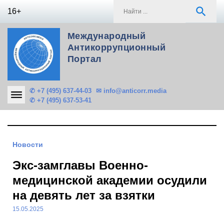
Skip
S
search
16+
to
f
content
Международный
Антикоррупционный
Портал
✆ +7 (495) 637-44-03
✉ info@anticorr.media
✆ +7 (495) 637-53-41
Новости
Экс-замглавы Военно-
медицинской академии осудили
на девять лет за взятки
15.05.2025