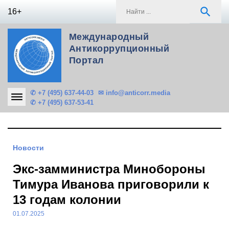
Skip
S
search
16+
to
f
content
Международный
Антикоррупционный
Портал
✆ +7 (495) 637-44-03
✉ info@anticorr.media
✆ +7 (495) 637-53-41
Новости
Экс-замминистра Минобороны
Тимура Иванова приговорили к
13 годам колонии
01.07.2025