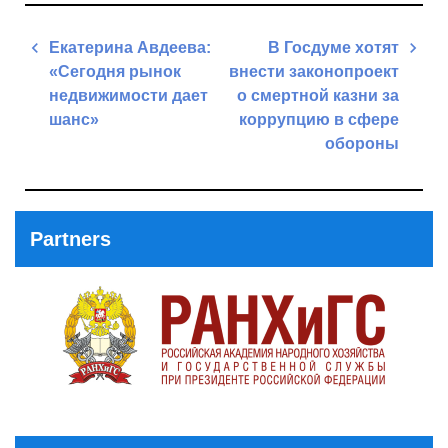
Post
Екатерина Авдеева:
В Госдуме хотят
navigation
«Сегодня рынок
внести законопроект
недвижимости дает
о смертной казни за
шанс»
коррупцию в сфере
обороны
Previous
Post
Next
Post
Partners