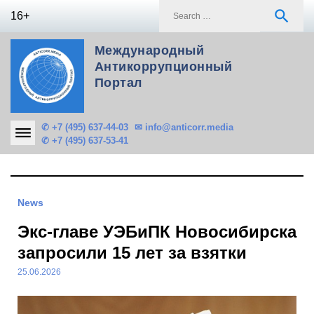
Skip
S
search
16+
to
f
content
Международный
Антикоррупционный
Портал
✆ +7 (495) 637-44-03
✉ info@anticorr.media
✆ +7 (495) 637-53-41
News
Экс-главе УЭБиПК Новосибирска
запросили 15 лет за взятки
25.06.2026