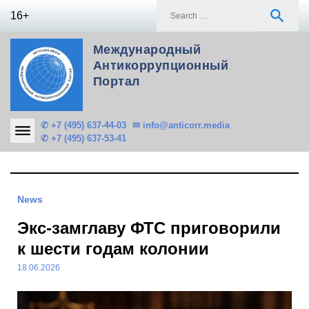
Skip
S
search
16+
to
f
content
Международный
Антикоррупционный
Портал
✆ +7 (495) 637-44-03
✉ info@anticorr.media
✆ +7 (495) 637-53-41
News
Экс-замглаву ФТС приговорили
к шести годам колонии
18.06.2026