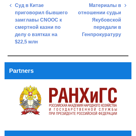
Post
Суд в Китае
Материалы в
navigation
приговорил бывшего
отношении судьи
замглавы CNOOC к
Якубовской
смертной казни по
передали в
делу о взятках на
Генпрокуратуру
$22,5 млн
Next
Previous
Post
Post
Partners