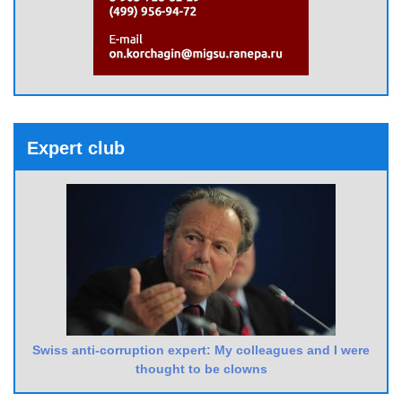
Expert club
Swiss anti-corruption expert: My colleagues and I were
thought to be clowns