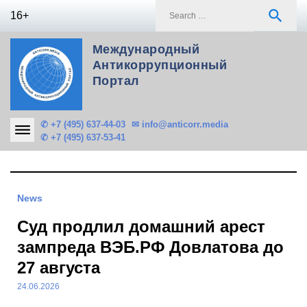
Skip
S
search
16+
to
f
content
Международный
Антикоррупционный
Портал
✆ +7 (495) 637-44-03
✉ info@anticorr.media
✆ +7 (495) 637-53-41
News
Суд продлил домашний арест
зампреда ВЭБ.РФ Довлатова до
27 августа
24.06.2026