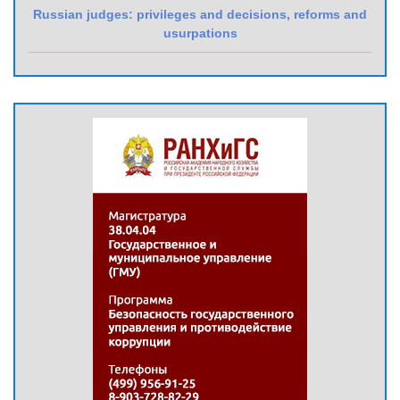
Russian judges: privileges and decisions, reforms and
usurpations