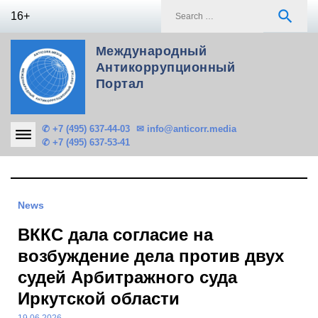
Skip
S
search
16+
to
f
content
Международный
Антикоррупционный
Портал
✆ +7 (495) 637-44-03
✉ info@anticorr.media
✆ +7 (495) 637-53-41
News
ВККС дала согласие на
возбуждение дела против двух
судей Арбитражного суда
Иркутской области
19.06.2026