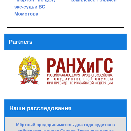
экс-судьи ВС
Next
Момотова
Post
Previous
Post
Partners
Наши расследования
Мёртвый предприниматель два года судится в
арбитражных судах Северо-Западного округа