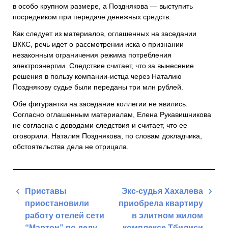
в особо крупном размере, а Позднякова — выступить
посредником при передаче денежных средств.
Как следует из материалов, оглашенных на заседании
ВККС, речь идет о рассмотрении иска о признании
незаконным ограничения режима потребления
электроэнергии. Следствие считает, что за вынесение
решения в пользу компании-истца через Наталию
Позднякову судье были переданы три млн рублей.
Обе фигурантки на заседание коллегии не явились.
Согласно оглашенным материалам, Елена Рукавишникова
не согласна с доводами следствия и считает, что ее
оговорили. Наталия Позднякова, по словам докладчика,
обстоятельства дела не отрицала.
Post
Приставы
Экс-судья Хахалева
navigation
приостановили
приобрела квартиру
работу отелей сети
в элитном жилом
“Мартон” по делу
комплексе Тбилиси