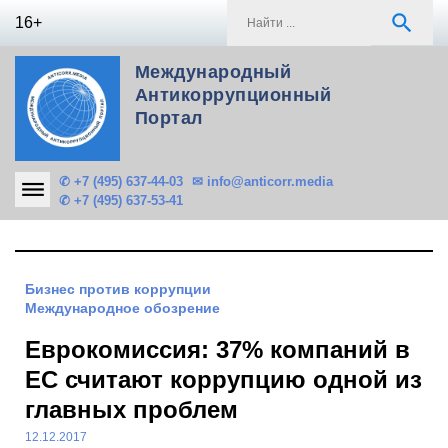
Skip
S
search
16+
to
f
content
Международный
Антикоррупционный
Портал
✆ +7 (495) 637-44-03
✉ info@anticorr.media
✆ +7 (495) 637-53-41
Бизнес против коррупции
Международное обозрение
Еврокомиссия: 37% компаний в
ЕС считают коррупцию одной из
главных проблем
12.12.2017