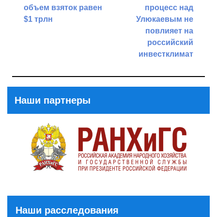
по
объем взяток равен
процесс над
записям
$1 трлн
Улюкаевым не
повлияет на
Previous
российский
Post
инвестклимат
Next
Post
Наши партнеры
Наши расследования