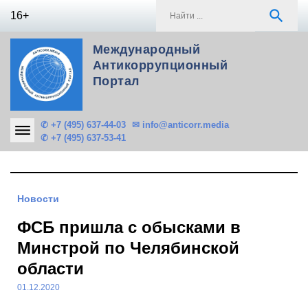
Skip
S
search
16+
to
f
content
Международный
Антикоррупционный
Портал
✆ +7 (495) 637-44-03
✉ info@anticorr.media
✆ +7 (495) 637-53-41
Новости
ФСБ пришла с обысками в
Минстрой по Челябинской
области
01.12.2020