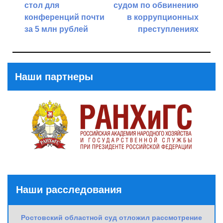
стол для
судом по обвинению
конференций почти
в коррупционных
за 5 млн рублей
преступлениях
Previous
Next
Post
Post
Наши партнеры
Наши расследования
Ростовский областной суд отложил рассмотрение