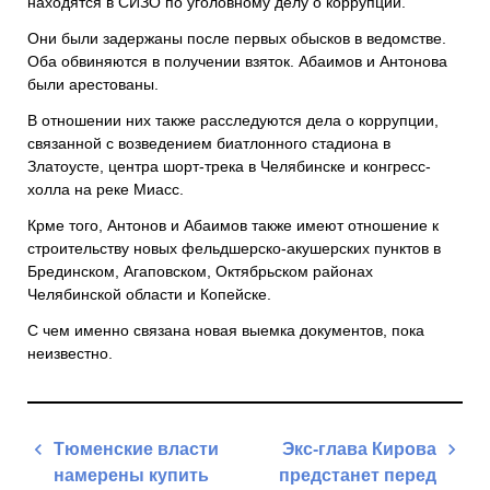
находятся в СИЗО по уголовному делу о коррупции.
Они были задержаны после первых обысков в ведомстве.
Оба обвиняются в получении взяток. Абаимов и Антонова
были арестованы.
В отношении них также расследуются дела о коррупции,
связанной с возведением биатлонного стадиона в
Златоусте, центра шорт-трека в Челябинске и конгресс-
холла на реке Миасс.
Крме того, Антонов и Абаимов также имеют отношение к
строительству новых фельдшерско-акушерских пунктов в
Брединском, Агаповском, Октябрьском районах
Челябинской области и Копейске.
С чем именно связана новая выемка документов, пока
неизвестно.
Навигация
Тюменские власти
Экс-глава Кирова
по
намерены купить
предстанет перед
записям