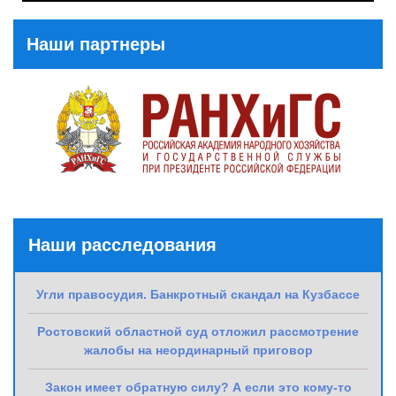
Post
Наши партнеры
Наши расследования
Угли правосудия. Банкротный скандал на Кузбассе
Ростовский областной суд отложил рассмотрение
жалобы на неординарный приговор
Закон имеет обратную силу? А если это кому-то