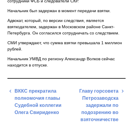
сотрудники ФСБ и следователи СКР.
Начальник был задержан в момент передачи взятки.
Адвокат, который, по версии следствия, является
взяткодателем, задержан в Московском районе Санкт-
Петербурга. Он согласился сотрудничать со следствием.
СМИ утверждают, что сумма взятки превышала 1 миллион
рублей.
Начальник УМВД по региону Александр Волков сейчас
находится в отпуске.
Навигация
ВККС прекратила
Главу горсовета
по
полномочия главы
Петрозаводска
записям
Судебной коллегии
задержали по
Олега Свириденко
подозрению во
взяточничестве
Previous
Post
Next