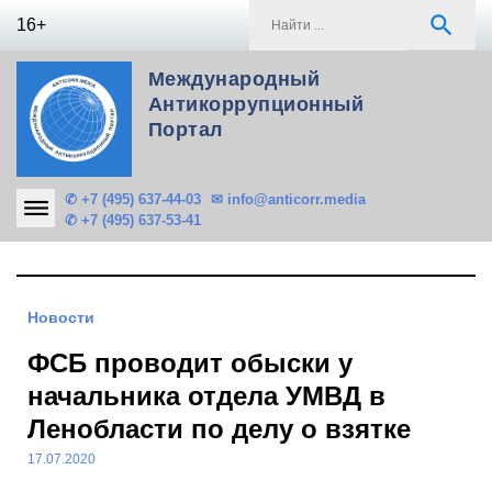
Skip
S
search
16+
to
f
content
Международный
Антикоррупционный
Портал
✆ +7 (495) 637-44-03
✉ info@anticorr.media
✆ +7 (495) 637-53-41
Новости
ФСБ проводит обыски у
начальника отдела УМВД в
Ленобласти по делу о взятке
17.07.2020