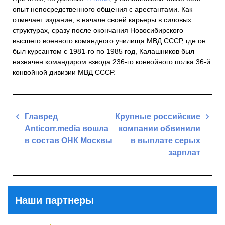
опыт непосредственного общения с арестантами. Как
отмечает издание, в начале своей карьеры в силовых
структурах, сразу после окончания Новосибирского
высшего военного командного училища МВД СССР, где он
был курсантом с 1981-го по 1985 год, Калашников был
назначен командиром взвода 236-го конвойного полка 36-й
конвойной дивизии МВД СССР.
Навигация
Главред
Крупные российские
по
Anticorr.media вошла
компании обвинили
записям
в состав ОНК Москвы
в выплате серых
зарплат
Previous
Post
Next
Post
Наши партнеры