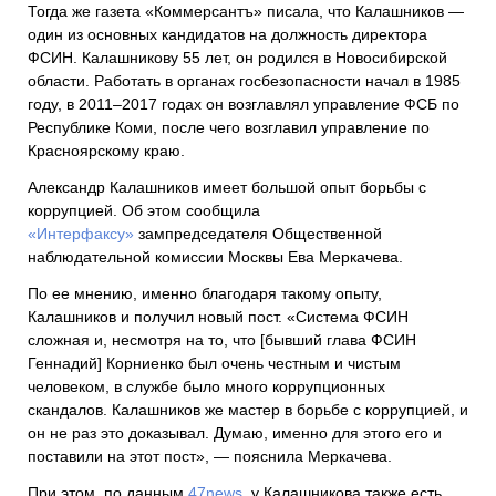
Тогда же газета «Коммерсантъ» писала, что Калашников —
один из основных кандидатов на должность директора
ФСИН. Калашникову 55 лет, он родился в Новосибирской
области. Работать в органах госбезопасности начал в 1985
году, в 2011–2017 годах он возглавлял управление ФСБ по
Республике Коми, после чего возглавил управление по
Красноярскому краю.
Александр Калашников имеет большой опыт борьбы с
коррупцией. Об этом сообщила
«Интерфаксу»
зампредседателя Общественной
наблюдательной комиссии Москвы Ева Меркачева.
По ее мнению, именно благодаря такому опыту,
Калашников и получил новый пост. «Система ФСИН
сложная и, несмотря на то, что [бывший глава ФСИН
Геннадий] Корниенко был очень честным и чистым
человеком, в службе было много коррупционных
скандалов. Калашников же мастер в борьбе с коррупцией, и
он не раз это доказывал. Думаю, именно для этого его и
поставили на этот пост», — пояснила Меркачева.
При этом, по данным
47news
, у Калашникова также есть