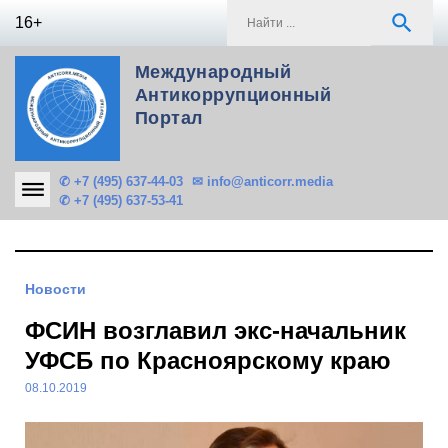
Skip
S
search
16+
to
f
content
Международный
Антикоррупционный
Портал
✆ +7 (495) 637-44-03
✉ info@anticorr.media
✆ +7 (495) 637-53-41
Новости
ФСИН возглавил экс-начальник
УФСБ по Красноярскому краю
08.10.2019