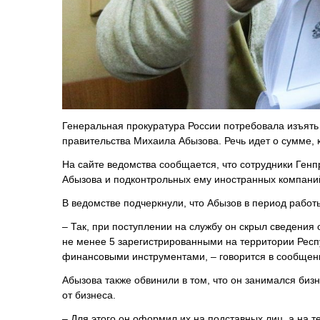
Генеральная прокуратура России потребовала изъять 
правительства Михаила Абызова. Речь идет о сумме,
На сайте ведомства сообщается, что сотрудники Генп
Абызова и подконтрольных ему иностранных компани
В ведомстве подчеркнули, что Абызов в период работ
– Так, при поступлении на службу он скрыл сведения
не менее 5 зарегистрированными на территории Ре
финансовыми инструментами, – говорится в сообщен
Абызова также обвинили в том, что он занимался биз
от бизнеса.
– Для этого он оформил их на подставных лиц, а на 