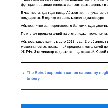
функционирование теневых офисов, размещенных в це
В частности, два года назад Абызов принял участие 
государства. В сделке он использовал админресурс.
Абызов лично вел переговоры с банками, куда должны
По итогам продажи акций на счета подконтрольных э
Абызова задержали в марте 2019 года. Его обвиняют в
мошенничестве, незаконной предпринимательской деяте
УК РФ). Экс-министр содержится под стражей. Своей 
Навигация
The Beirut explosion can be caused by negl
по
bribery
записям
Previous
Post