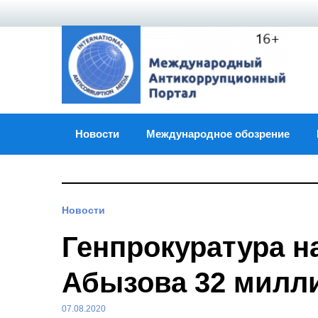
Skip
to
content
Новости
Международное обозрение
Новости
Генпрокуратура н
Абызова 32 милл
07.08.2020