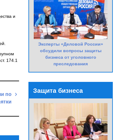
ества и
ей.
Эксперты «Деловой России»
обсудили вопросы защиты
крупном
бизнеса от уголовного
т. 174.1
преследования
Защита бизнеса
ли по
зятки
Next
Post