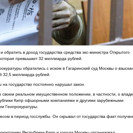
и обратить в доход государства средства экс-министра Открытого
 которая превышает 32 миллиарда рублей.
рокуратуры обратились с иском в Гагаринский суд Москвы о взыска
й 32,5 миллиарда рублей.
ы на государство постоянно нарушал закон.
 о своем реальном имущественном положении, в частности, о влад
спублики Кипр офшорными компаниями и другими зарубежными
ии Генпрокуратуры.
несом в период госслужбы. Он скрывал от государства факт получе
территориях Республики Кипр и города Москвы организовал