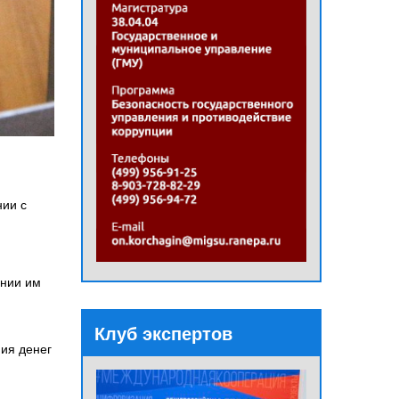
нии с
ении им
Клуб экспертов
ния денег