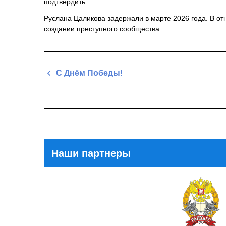
подтвердить.
Руслана Цаликова задержали в марте 2026 года. В от
создании преступного сообщества.
Навигация
С Днём Победы!
по
Previous
записям
Post
Наши партнеры