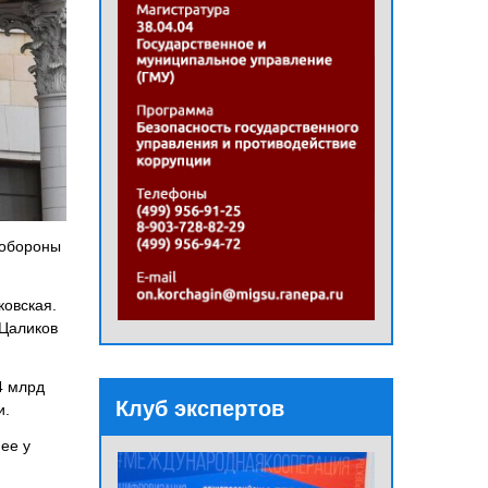
 обороны
ковская.
 Цаликов
4 млрд
Клуб экспертов
и.
ее у