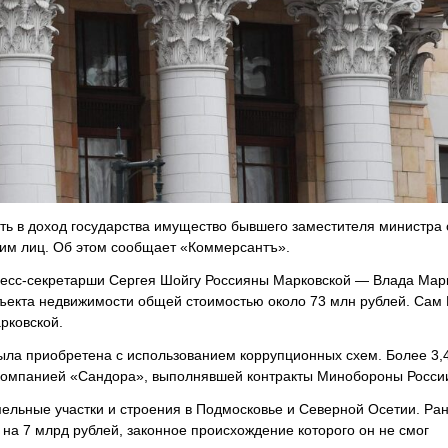
ть в доход государства имущество бывшего заместителя министра
 ним лиц. Об этом сообщает «Коммерсантъ».
ресс-секретарши Сергея Шойгу Россияны Марковской — Влада Мар
бъекта недвижимости общей стоимостью около 73 млн рублей. Сам
арковской.
была приобретена с использованием коррупционных схем. Более 3,
с компанией «Сандора», выполнявшей контракты Минобороны Росси
ельные участки и строения в Подмосковье и Северной Осетии. Ран
а 7 млрд рублей, законное происхождение которого он не смог