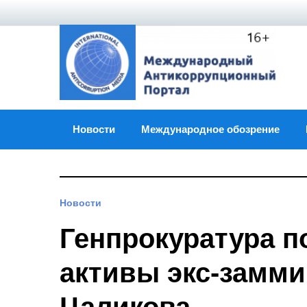
Skip
to
content
Новости
Международное обозрение
Новости
Генпрокуратура п
активы экс-замм