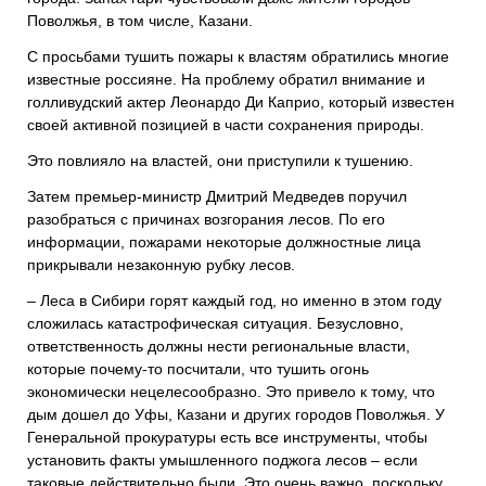
Поволжья, в том числе, Казани.
С просьбами тушить пожары к властям обратились многие
известные россияне. На проблему обратил внимание и
голливудский актер Леонардо Ди Каприо, который известен
своей активной позицией в части сохранения природы.
Это повлияло на властей, они приступили к тушению.
Затем премьер-министр Дмитрий Медведев поручил
разобраться с причинах возгорания лесов. По его
информации, пожарами некоторые должностные лица
прикрывали незаконную рубку лесов.
– Леса в Сибири горят каждый год, но именно в этом году
сложилась катастрофическая ситуация. Безусловно,
ответственность должны нести региональные власти,
которые почему-то посчитали, что тушить огонь
экономически нецелесообразно. Это привело к тому, что
дым дошел до Уфы, Казани и других городов Поволжья. У
Генеральной прокуратуры есть все инструменты, чтобы
установить факты умышленного поджога лесов – если
таковые действительно были. Это очень важно, поскольку