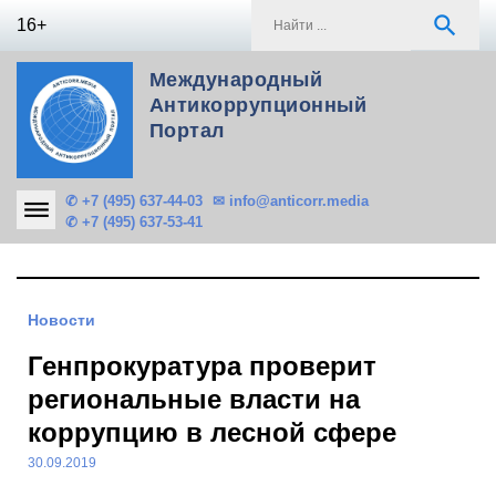
Skip
S
search
16+
to
f
content
Международный
Антикоррупционный
Портал
✆ +7 (495) 637-44-03
✉ info@anticorr.media
✆ +7 (495) 637-53-41
Новости
Генпрокуратура проверит
региональные власти на
коррупцию в лесной сфере
30.09.2019