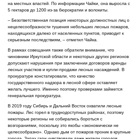
на местных властей. По информации Чайки, она выросла с
5 гектаров до 1200 из-за бюрократии и волокиты.
– Безответственная позиция некоторых должностных лиц о
нецелесообразности тушения небольших лесных пожаров,
находящихся далеко от населенных пунктов, приводит к
серьезным последствиям, – отметил Чайка.
В рамках совещания также обратили внимание, что
чиновники Иркутской области и некоторых других регионов
допускают нарушения при заключении договоров аренды
лесных участков и купли-продажи лесных насаждений. В
прокуратуре констатировали, что качество
государственного надзора в лесной сфере оставляет
желать лучшего. Именно поэтому проверками займется
генеральная прокуратура.
В 2019 году Сибирь и Дальний Восток охватили лесные
пожары. Лес горел в труднодоступных районах, поэтому
некоторые регионы не собирались бороться с
возгораниями, поскольку это якобы «экономически не
целесообразно». Однако дым от пожаров проник в крупные
города. Запах гари чувствовали даже жители городов