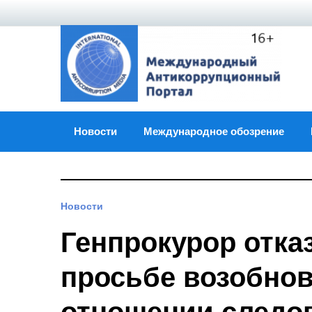
Skip
to
content
Новости
Международное обозрение
Новости
Генпрокурор отка
просьбе возобнов