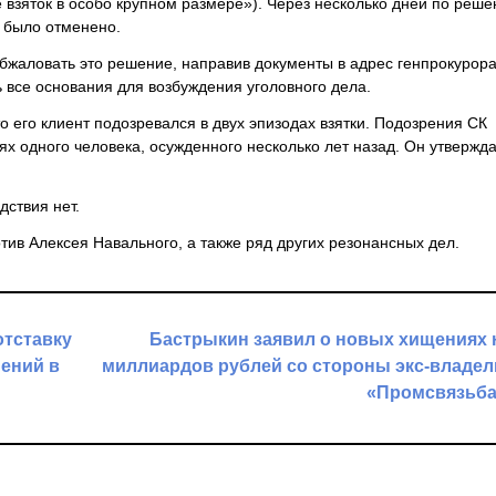
е взяток в особо крупном размере»). Через несколько дней по реш
 было отменено.
жаловать это решение, направив документы в адрес генпрокурора
ь все основания для возбуждения уголовного дела.
о его клиент подозревался в двух эпизодах взятки. Подозрения СК
х одного человека, осужденного несколько лет назад. Он утвержда
дствия нет.
тив Алексея Навального, а также ряд других резонансных дел.
отставку
Бастрыкин заявил о новых хищениях 
нений в
миллиардов рублей со стороны экс-владе
«Промсвязьба