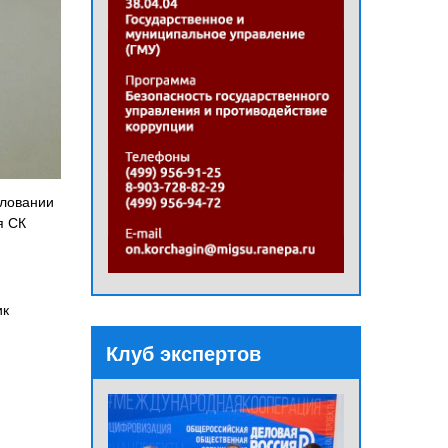
аловании
я СК
ик
Клуб экспертов