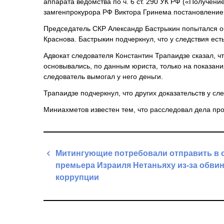
аппарата ведомства по ч. 6 ст. 290 УК РФ («Получени
замгенпрокурора РФ Виктора Гринема постановление
Председатель СКР Александр Бастрыкин попытался об
Краснова. Бастрыкин подчеркнул, что у следствия ест
Адвокат следователя Константин Трапаидзе сказал, чт
основывались, по данным юриста, только на показания
следователь вымогал у него деньги.
Трапаидзе подчеркнул, что других доказательств у сле
Миниахметов известен тем, что расследовал дела про
Навигация
Митингующие потребовали отправить в 
по
премьера Израиля Нетаньяху из-за обви
записям
коррупции
Previous
Post