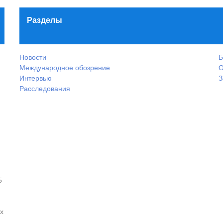
Разделы
Новости
Б
Международное обозрение
О
Интервью
З
Расследования
5
х