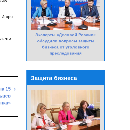
ению
 Игоря
Эксперты «Деловой России»
л, что
обсудили вопросы защиты
бизнеса от уголовного
преследования
Защита бизнеса
на 15
льцев
нка»
Next
Post