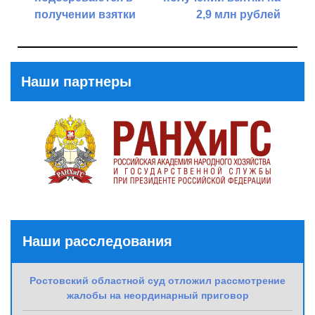
получении взятки
2,9 млн рублей
Previous
Next
Post
Post
Наши партнеры
Наши расследования
Ростовский областной суд отложил рассмотрение
жалобы на неординарный приговор