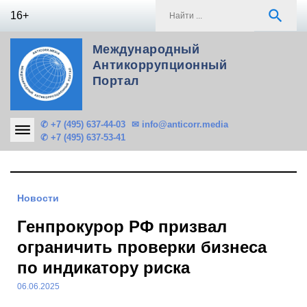
Skip
S
search
16+
to
f
content
Международный
Антикоррупционный
Портал
✆ +7 (495) 637-44-03
✉ info@anticorr.media
✆ +7 (495) 637-53-41
Новости
Генпрокурор РФ призвал
ограничить проверки бизнеса
по индикатору риска
06.06.2025