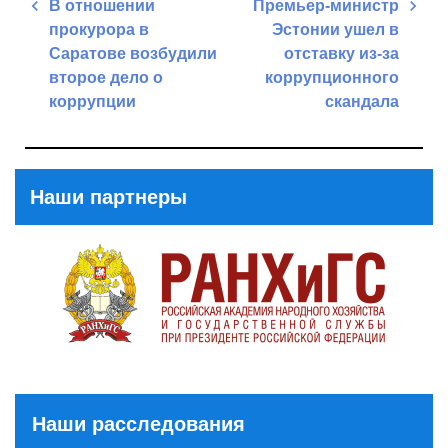
Навигация
В отношении
Премьер-министр
по
прокурора в
Эстонии ушел в
записям
Саратове возбудили
отставку из-за
второе дело о
коррупционного
коррупции
скандала
Previous
Next
Post
Post
Наши партнеры
Наши расследования