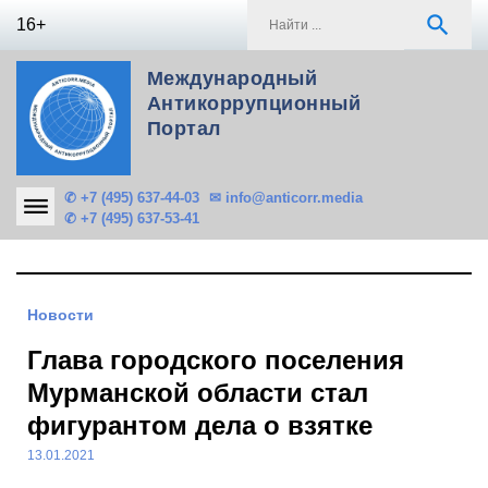
Skip
S
search
16+
to
f
content
Международный
Антикоррупционный
Портал
✆ +7 (495) 637-44-03
✉ info@anticorr.media
✆ +7 (495) 637-53-41
Новости
Глава городского поселения
Мурманской области стал
фигурантом дела о взятке
13.01.2021