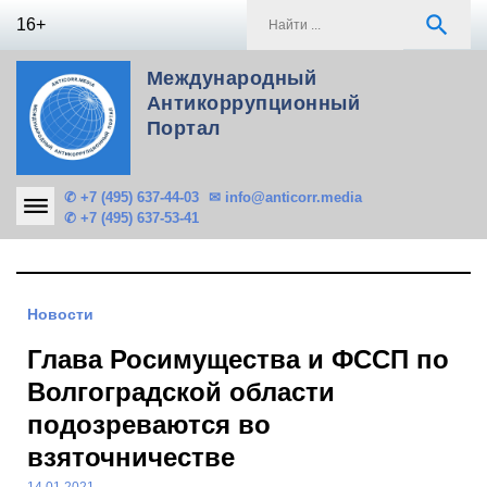
Skip
S
search
16+
to
f
content
Международный
Антикоррупционный
Портал
✆ +7 (495) 637-44-03
✉ info@anticorr.media
✆ +7 (495) 637-53-41
Новости
Глава Росимущества и ФССП по
Волгоградской области
подозреваются во
взяточничестве
14.01.2021