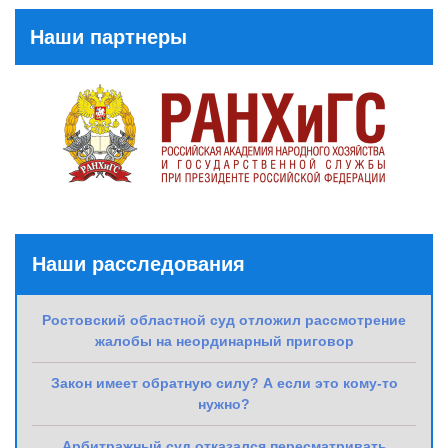
Наши партнеры
Наши расследования
Ростовский областной суд отложил рассмотрение
жалобы на неординарный приговор
Закон имеет обратную силу? А если это кому-то
нужно?
Арбитражный суд отказался пересматривать