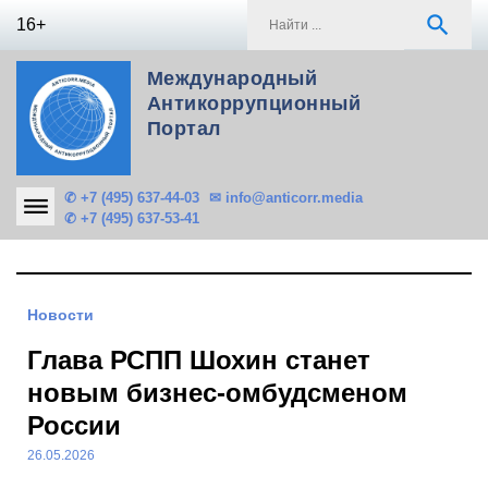
Skip
S
search
16+
to
f
content
Международный
Антикоррупционный
Портал
✆ +7 (495) 637-44-03
✉ info@anticorr.media
✆ +7 (495) 637-53-41
Новости
Глава РСПП Шохин станет
новым бизнес-омбудсменом
России
26.05.2026