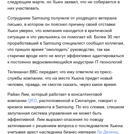
следующем марте, но Хьюн заявил, что не собирается в
них участвовать.
Сотрудники Samsung получили от уходящего ветерана
письмо, в котором он пояснил причину своей отставки:
Хьюн уверен, что компания находится в критической
ситуации и что увольняясь он помогает ей. Более 30 лет
проработавший в Samsung специалист сообщил коллегам,
что пришло время “омолодить” руководство, так как
старички вроде него не могут эффективно адаптироваться
к постоянно видоизменяющийся индустрии IT-технологий.
Телеканал BBC передает, что ему ответили из пресс-
службы компании, что на место Хьюна придет новый
человек, правда, не смогли сказать, через какое время.
Райан Лим, который работает в консалтинговой
компании
QED
, расположенной в Сингапуре, говорит о
кризисе менеджмента в Samsung. По его словам, слишком
запутанная система управления не может быть
эффективной. Лим выразил опасения по поводу
затягивания с решением вопроса о последователе Хьюна:
учитывая арест наследника бизнес-империи
Ли Джэена
,