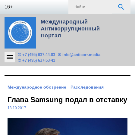
Skip
S
search
16+
to
f
content
Международный
Антикоррупционный
Портал
✆ +7 (495) 637-44-03
✉ info@anticorr.media
✆ +7 (495) 637-53-41
Международное обозрение
Расследования
Глава Samsung подал в отставку
13.10.2017