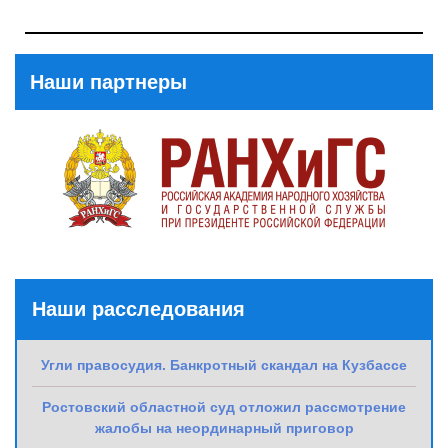
Previous
Post
Наши партнеры
Наши расследования
Угли правосудия. Банкротный скандал на Кузбассе
Ростовский областной суд отложил рассмотрение
жалобы на неординарный приговор