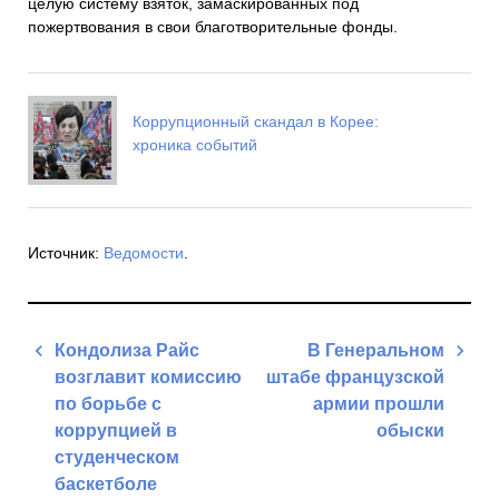
целую систему взяток, замаскированных под
пожертвования в свои благотворительные фонды.
Коррупционный скандал в Корее:
хроника событий
Источник:
Ведомости
.
Навигация
Кондолиза Райс
В Генеральном
по
возглавит комиссию
штабе французской
записям
по борьбе с
армии прошли
коррупцией в
обыски
студенческом
Next
баскетболе
Post