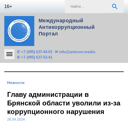
Skip
S
search
16+
to
f
content
Международный
Антикоррупционный
Портал
✆ +7 (495) 637-44-03
✉ info@anticorr.media
✆ +7 (495) 637-53-41
Новости
Главу администрации в
Брянской области уволили из-за
коррупционного нарушения
26.04.2024