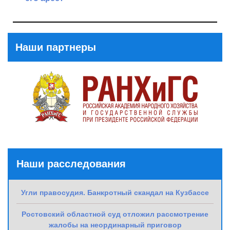
Next
Previous
Post
Post
Наши партнеры
Наши расследования
Угли правосудия. Банкротный скандал на Кузбассе
Ростовский областной суд отложил рассмотрение
жалобы на неординарный приговор