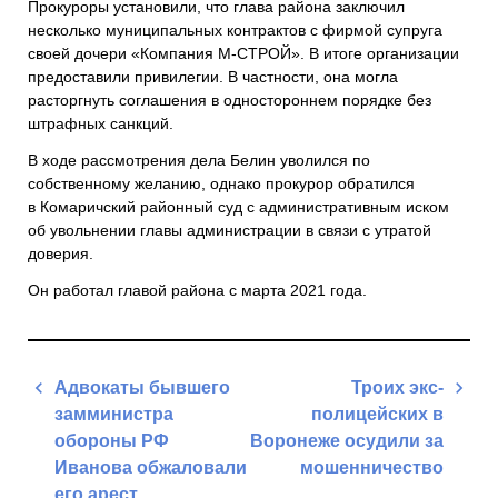
Прокуроры установили, что глава района заключил
несколько муниципальных контрактов с фирмой супруга
своей дочери
«Компания М-СТРОЙ»
. В итоге организации
предоставили привилегии. В частности, она могла
расторгнуть соглашения в одностороннем порядке без
штрафных санкций.
В ходе рассмотрения дела
Белин
уволился по
собственному желанию, однако прокурор обратился
в
Комаричский районный суд
с административным иском
об увольнении главы администрации в связи с утратой
доверия.
Он работал главой района с марта 2021 года.
Навигация
Адвокаты бывшего
Троих экс-
по
замминистра
полицейских в
записям
обороны РФ
Воронеже осудили за
Иванова обжаловали
мошенничество
его арест