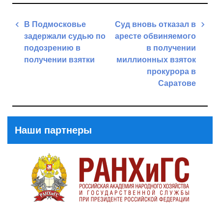
Навигация
В Подмосковье
Суд вновь отказал в
по
задержали судью по
аресте обвиняемого
записям
подозрению в
в получении
получении взятки
миллионных взяток
прокурора в
Previous
Саратове
Post
Next
Post
Наши партнеры