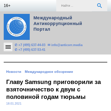
Skip
S
search
16+
to
f
content
Международный
Антикоррупционный
Портал
✆ +7 (495) 637-44-03
✉ info@anticorr.media
✆ +7 (495) 637-53-41
Новости
Международное обозрение
Главу Samsung приговорили за
взяточничество к двум с
половиной годам тюрьмы
18.01.2021