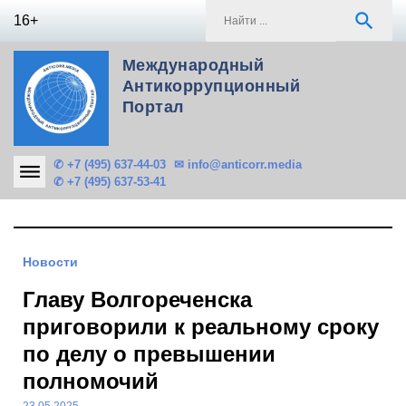
Skip
S
search
16+
to
f
content
Международный
Антикоррупционный
Портал
✆ +7 (495) 637-44-03
✉ info@anticorr.media
✆ +7 (495) 637-53-41
Новости
Главу Волгореченска
приговорили к реальному сроку
по делу о превышении
полномочий
23.05.2025