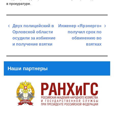
в прокуратуре.
Навигация
Двух полицейский в
Инженер «Ярэнерго»
по
Орловской области
получил срок по
записям
осудили за избиение
обвинению во
и получение взятки
взятках
Previous
Next
Post
Post
Наши партнеры