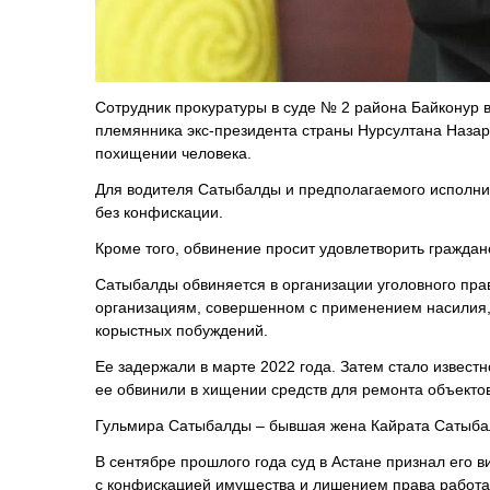
Сотрудник прокуратуры в суде № 2 района Байконур 
племянника экс-президента страны Нурсултана Наза
похищении человека.
Для водителя Сатыбалды и предполагаемого исполнит
без конфискации.
Кроме того, обвинение просит удовлетворить граждан
Сатыбалды обвиняется в организации уголовного пр
организациям, совершенном с применением насилия, 
корыстных побуждений.
Ее задержали в марте 2022 года. Затем стало известн
ее обвинили в хищении средств для ремонта объекто
Гульмира Сатыбалды – бывшая жена Кайрата Сатыбал
В сентябре прошлого года суд в Астане признал его 
с конфискацией имущества и лишением права работат