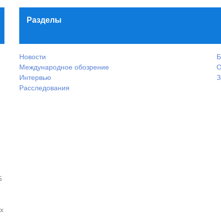
Разделы
Новости
Б
Международное обозрение
О
Интервью
З
Расследования
5
х