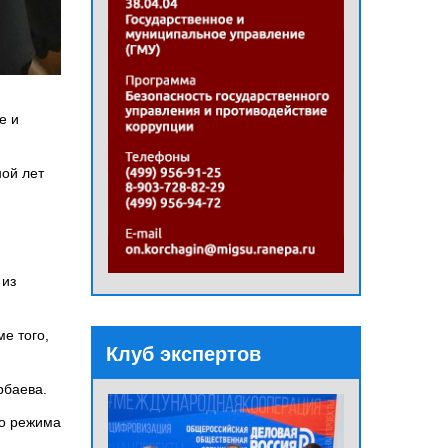
е и
ой лет
 из
ме того,
Клуб экспертов
рбаева.
го режима