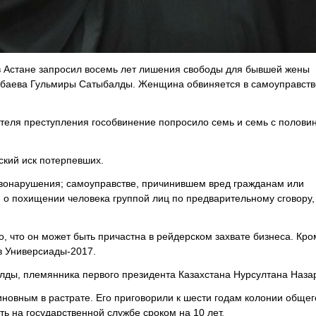
в Астане запросил восемь лет лишения свободы для бывшей жены
рбаева Гульмиры Сатыбалды. Женщина обвиняется в самоуправств
еля преступления гособвинение попросило семь и семь с половин
ский иск потерпевших.
авонарушения; самоуправстве, причинившем вред гражданам или
о похищении человека группой лиц по предварительному сговору,
о, что он может быть причастна в рейдерском захвате бизнеса. Кро
в Универсиады-2017.
ды, племянника первого президента Казахстана Нурсултана Наза
виновным в растрате. Его приговорили к шести годам колонии обще
ь на государственной службе сроком на 10 лет.