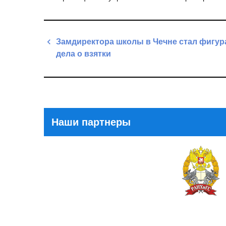
Навигация
Замдиректора школы в Чечне стал фигу
по
дела о взятки
записям
Previous
Post
Наши партнеры