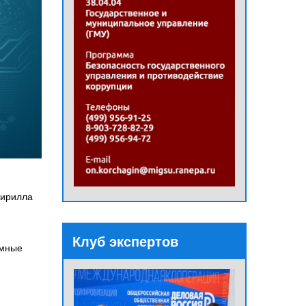
Кирилла
Клуб экспертов
омные