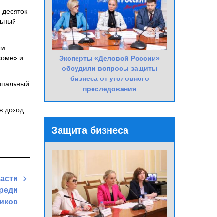
 десяток
льный
ом
коме» и
Эксперты «Деловой России»
обсудили вопросы защиты
бизнеса от уголовного
ципальный
преследования
в доход
Защита бизнеса
части
среди
иков