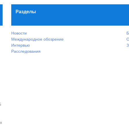
Разделы
Новости
Б
Международное обозрение
О
Интервью
З
Расследования
5
х