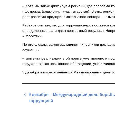
– Хотя мы также фиксируем регионы, где проблема ко
(Кострома, Башкирия, Тула, Татарстан). В этих регио
рост развития предпринимательского сектора, – отмет
Кабанов считает, что для коррупционеров остается 
определенные шаги дают конкретный результат. Напр
«Россетях».
По его словам, важно заставляет чиновников деклари
служащий.
– момента реализации этой нормы уже уволено и про
государства как незаконное обогащение, уже исчисл
9 декабря в мире отмечается Международный день бо
Навигация
9 декабря – Международный день борьбы
по
коррупцией
записям
Previous