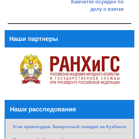
Камчатке осужден по
Previous
делу о взятке
Post
Next
Post
Наши партнеры
Наши расследования
Угли правосудия. Банкротный скандал на Кузбассе