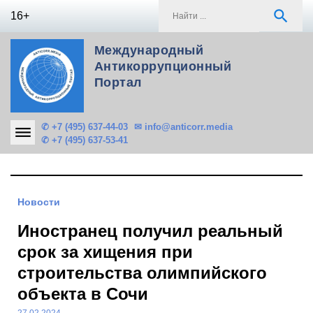
Skip
S
search
16+
to
f
content
Международный
Антикоррупционный
Портал
✆ +7 (495) 637-44-03
✉ info@anticorr.media
✆ +7 (495) 637-53-41
Новости
Иностранец получил реальный
срок за хищения при
строительства олимпийского
объекта в Сочи
27.02.2024