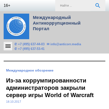
Skip
S
search
16+
to
f
content
Международный
Антикоррупционный
Портал
✆ +7 (495) 637-44-03
✉ info@anticorr.media
✆ +7 (495) 637-53-41
Международное обозрение
Из-за коррумпированности
администраторов закрыли
сервер игры World of Warcraft
18.10.2017