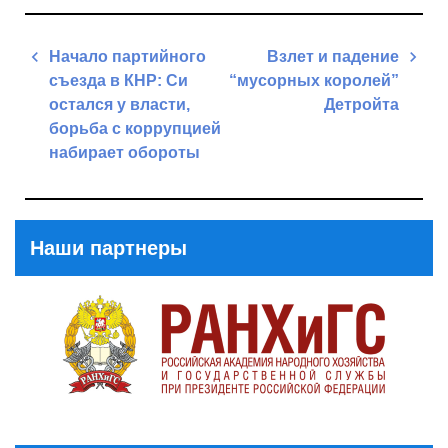
Навигация
Начало партийного
Взлет и падение
по
съезда в КНР: Си
“мусорных королей”
записям
остался у власти,
Детройта
борьба с коррупцией
Next
набирает обороты
Post
Previous
Post
Наши партнеры