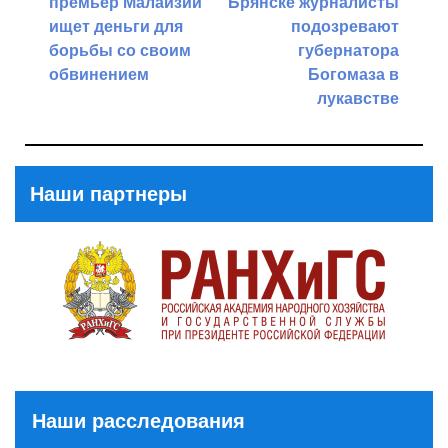
премьер Малайзии
Брянске журналисты
ищет деньги для
подозревают
борьбы со своим
губернатора
обвинением
Богомаза в
лукавстве
Previous
Post
Next
Post
Наши партнеры
Наши расследования