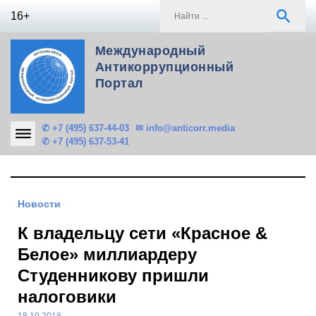
Skip
S
search
16+
to
f
content
Международный
Антикоррупционный
Портал
✆ +7 (495) 637-44-03
✉ info@anticorr.media
✆ +7 (495) 637-53-41
Новости
К владельцу сети «Красное &
Белое» миллиардеру
Студенникову пришли
налоговики
18.10.2018