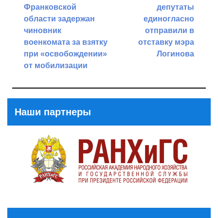
по
Франковской
депутаты
записям
области задержан
единогласно
чиновник
отправили в
военкомата за взятку
отставку мэра
при «освобождении»
Логинова
от мобилизации
Next
Previous
Post
Post
Наши партнеры