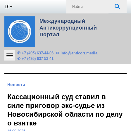
Skip
S
search
16+
to
f
content
Международный
Антикоррупционный
Портал
✆ +7 (495) 637-44-03
✉ info@anticorr.media
✆ +7 (495) 637-53-41
Новости
Кассационный суд ставил в
силе приговор экс-судье из
Новосибирской области по делу
о взятке
16.09.2025