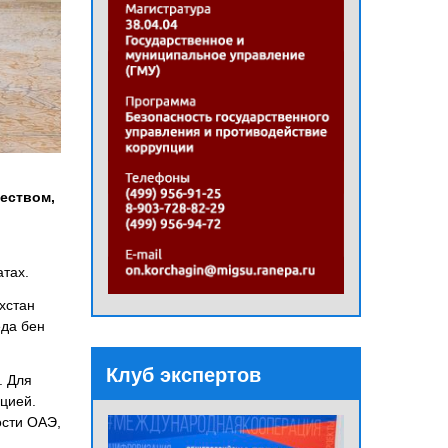
еством,
атах.
хстан
еда бен
Клуб экспертов
. Для
цией.
ости ОАЭ,