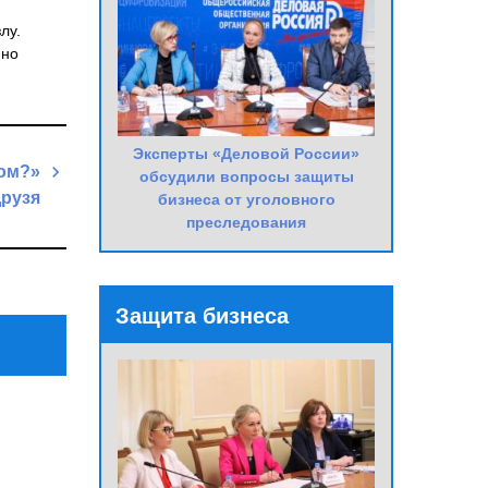
лу.
нно
Эксперты «Деловой России»
ром?»
обсудили вопросы защиты
Друзя
бизнеса от уголовного
преследования
Next
Post
Защита бизнеса