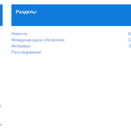
Разделы
Новости
Б
Международное обозрение
О
Интервью
З
Расследования
5
х