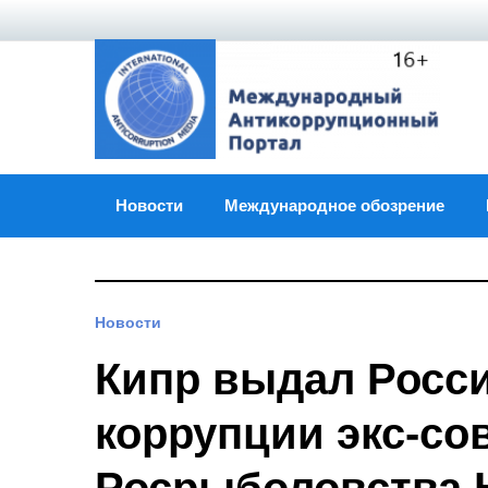
Skip
to
content
Новости
Международное обозрение
Новости
Кипр выдал Росс
коррупции экс-со