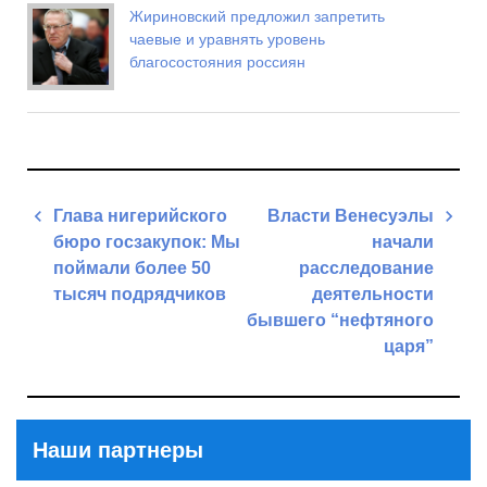
Жириновский предложил запретить
чаевые и уравнять уровень
благосостояния россиян
Навигация
Глава нигерийского
Власти Венесуэлы
по
бюро госзакупок: Мы
начали
записям
поймали более 50
расследование
тысяч подрядчиков
деятельности
бывшего “нефтяного
Previous
царя”
Post
Next
Post
Наши партнеры