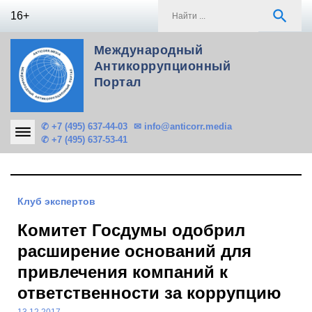
Skip
S
search
16+
to
f
content
Международный
Антикоррупционный
Портал
✆ +7 (495) 637-44-03
✉ info@anticorr.media
✆ +7 (495) 637-53-41
Клуб экспертов
Комитет Госдумы одобрил
расширение оснований для
привлечения компаний к
ответственности за коррупцию
13.12.2017