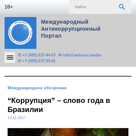
Skip
S
search
16+
to
f
content
Международный
Антикоррупционный
Портал
✆ +7 (495) 637-44-03
✉ info@anticorr.media
✆ +7 (495) 637-53-41
Международное обозрение
“Коррупция” – слово года в
Бразилии
13.11.2017