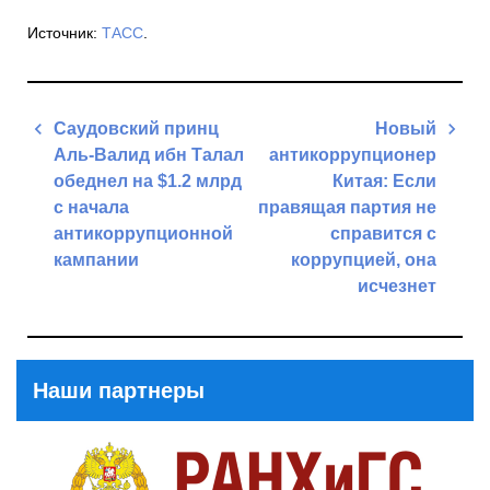
Источник:
ТАСС
.
Навигация
Саудовский принц
Новый
по
Аль-Валид ибн Талал
антикоррупционер
записям
обеднел на $1.2 млрд
Китая: Если
с начала
правящая партия не
антикоррупционной
справится с
кампании
коррупцией, она
исчезнет
Previous
Post
Next
Post
Наши партнеры