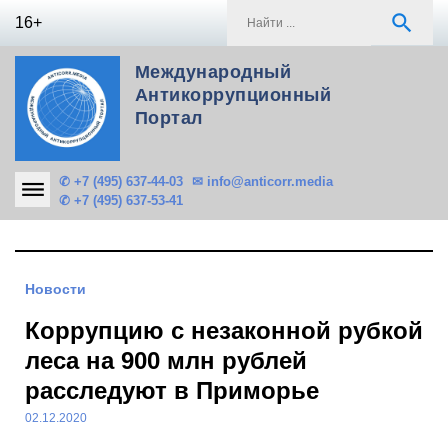
Skip
S
search
16+
to
f
content
Международный
Антикоррупционный
Портал
✆ +7 (495) 637-44-03
✉ info@anticorr.media
✆ +7 (495) 637-53-41
Новости
Коррупцию с незаконной рубкой
леса на 900 млн рублей
расследуют в Приморье
02.12.2020