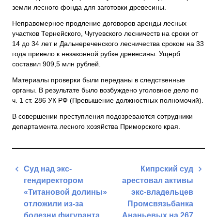
земли лесного фонда для заготовки древесины.
Неправомерное продление договоров аренды лесных
участков Тернейского, Чугуевского лесничеств на сроки от
14 до 34 лет и Дальнереченского лесничества сроком на 33
года привело к незаконной рубке древесины. Ущерб
составил 909,5 млн рублей.
Материалы проверки были переданы в следственные
органы. В результате было возбуждено уголовное дело по
ч. 1 ст. 286 УК РФ (Превышение должностных полномочий).
В совершении преступления подозреваются сотрудники
департамента лесного хозяйства Приморского края.
Навигация
Суд над экс-
Кипрский суд
по
гендиректором
арестовал активы
записям
«Титановой долины»
экс-владельцев
отложили из-за
Промсвязьбанка
болезни фигуранта
Ананьевых на 267