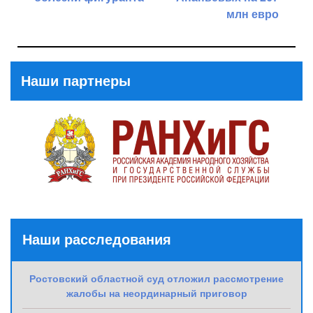
млн евро
Previous
Post
Next
Post
Наши партнеры
Наши расследования
Ростовский областной суд отложил рассмотрение
жалобы на неординарный приговор