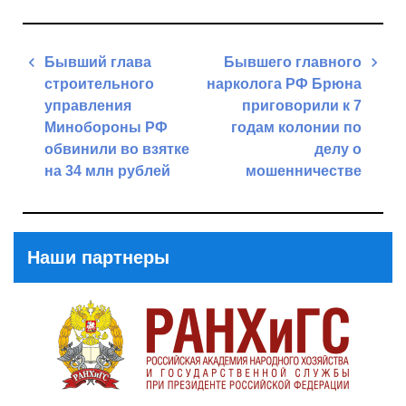
Навигация
Бывший глава
Бывшего главного
по
строительного
нарколога РФ Брюна
записям
управления
приговорили к 7
Минобороны РФ
годам колонии по
обвинили во взятке
делу о
на 34 млн рублей
мошенничестве
Previous
Next
Post
Post
Наши партнеры