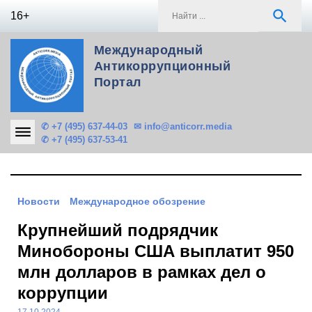
Skip
S
search
16+
to
f
content
Международный
Антикоррупционный
Портал
✆ +7 (495) 637-44-03
✉ info@anticorr.media
✆ +7 (495) 637-53-41
Новости
Международное обозрение
Крупнейший подрядчик
Минобороны США выплатит 950
млн долларов в рамках дел о
коррупции
17.10.2024