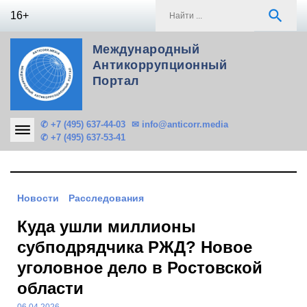
Skip
S
search
16+
to
f
content
Международный
Антикоррупционный
Портал
✆ +7 (495) 637-44-03
✉ info@anticorr.media
✆ +7 (495) 637-53-41
Новости
Расследования
Куда ушли миллионы
субподрядчика РЖД? Новое
уголовное дело в Ростовской
области
06.04.2026