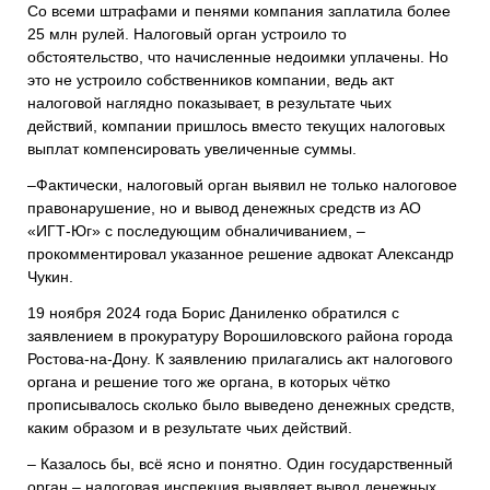
Со всеми штрафами и пенями компания заплатила более
25 млн рулей. Налоговый орган устроило то
обстоятельство, что начисленные недоимки уплачены. Но
это не устроило собственников компании, ведь акт
налоговой наглядно показывает, в результате чьих
действий, компании пришлось вместо текущих налоговых
выплат компенсировать увеличенные суммы.
–Фактически, налоговый орган выявил не только налоговое
правонарушение, но и вывод денежных средств из АО
«ИГТ-Юг» с последующим обналичиванием, –
прокомментировал указанное решение адвокат Александр
Чукин.
19 ноября 2024 года Борис Даниленко обратился с
заявлением в прокуратуру Ворошиловского района города
Ростова-на-Дону. К заявлению прилагались акт налогового
органа и решение того же органа, в которых чётко
прописывалось сколько было выведено денежных средств,
каким образом и в результате чьих действий.
– Казалось бы, всё ясно и понятно. Один государственный
орган – налоговая инспекция выявляет вывод денежных