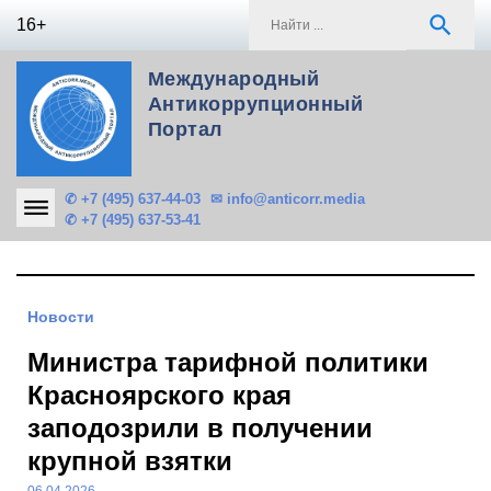
Skip
S
search
16+
to
f
content
Международный
Антикоррупционный
Портал
✆ +7 (495) 637-44-03
✉ info@anticorr.media
✆ +7 (495) 637-53-41
Новости
Министра тарифной политики
Красноярского края
заподозрили в получении
крупной взятки
06.04.2026