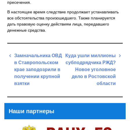
пресечения.
В настоящее время следствие продолжает устанавливать
все обстоятельства произошедшего. Также планируется
дать правовую оценку действиям лица, передавшего
денежные средства.
Навигация
Замначальника ОВД
Куда ушли миллионы
по
в Ставропольском
субподрядчика РЖД?
записям
крае заподозрили в
Новое уголовное
получении крупной
дело в Ростовской
взятки
области
Previous
Next
Post
Post
Наши партнеры