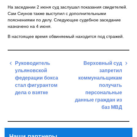
На заседании 2 июня суд заслушал показания свидетелей.
Сам Сиунов также выступил с дополнительными
пояснениями по делу. Следующее судебное заседание
назначено на 4 июня.
В настоящее время обвиняемый находится под стражей.
Навигация
Руководитель
Верховный суд
по
ульяновской
запретил
записям
федерации бокса
коммунальщикам
стал фигурантом
получать
дела о взятке
персональные
данные граждан из
Previous
баз МВД
Post
Next
Post
Наши партнеры