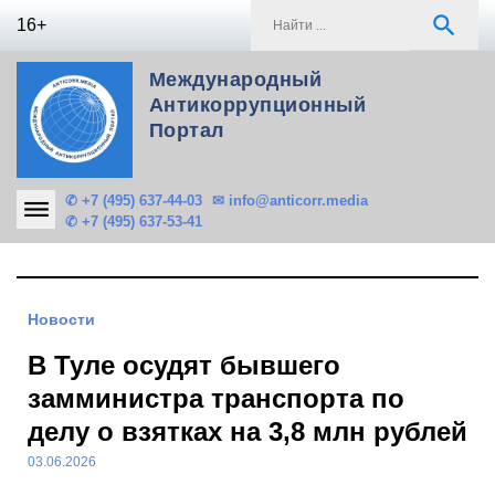
Skip
S
search
16+
to
f
content
Международный
Антикоррупционный
Портал
✆ +7 (495) 637-44-03
✉ info@anticorr.media
✆ +7 (495) 637-53-41
Новости
В Туле осудят бывшего
замминистра транспорта по
делу о взятках на 3,8 млн рублей
03.06.2026