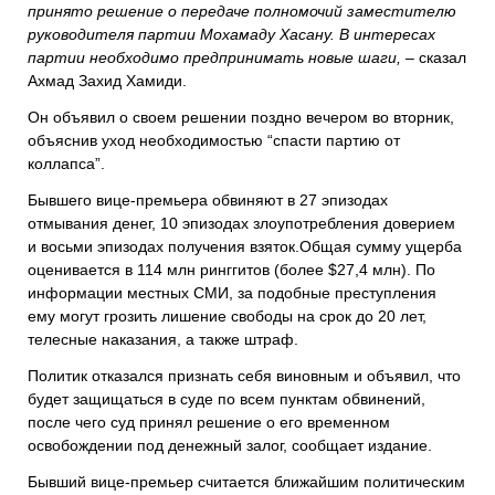
принято решение о передаче полномочий заместителю
руководителя партии Мохамаду Хасану. В интересах
партии необходимо предпринимать новые шаги,
– сказал
Ахмад Захид Хамиди.
Он объявил о своем решении поздно вечером во вторник,
объяснив уход необходимостью “спасти партию от
коллапса”.
Бывшего вице-премьера обвиняют в 27 эпизодах
отмывания денег, 10 эпизодах злоупотребления доверием
и восьми эпизодах получения взяток.Общая сумму ущерба
оценивается в 114 млн ринггитов (более $27,4 млн). По
информации местных СМИ, за подобные преступления
ему могут грозить лишение свободы на срок до 20 лет,
телесные наказания, а также штраф.
Политик отказался признать себя виновным и объявил, что
будет защищаться в суде по всем пунктам обвинений,
после чего суд принял решение о его временном
освобождении под денежный залог, сообщает издание.
Бывший вице-премьер считается ближайшим политическим