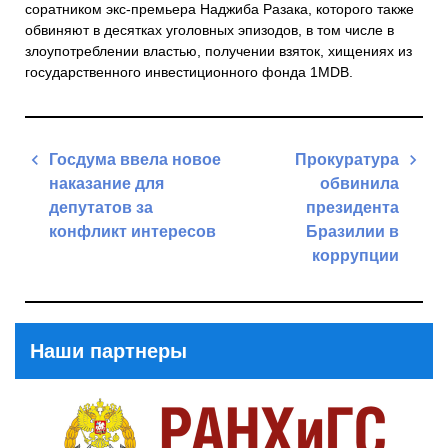
соратником экс-премьера Наджиба Разака, которого также
обвиняют в десятках уголовных эпизодов, в том числе в
злоупотреблении властью, получении взяток, хищениях из
государственного инвестиционного фонда 1MDB.
Навигация
Госдума ввела новое
Прокуратура
по
наказание для
обвинила
записям
депутатов за
президента
конфликт интересов
Бразилии в
коррупции
Previous
Post
Next
Post
Наши партнеры