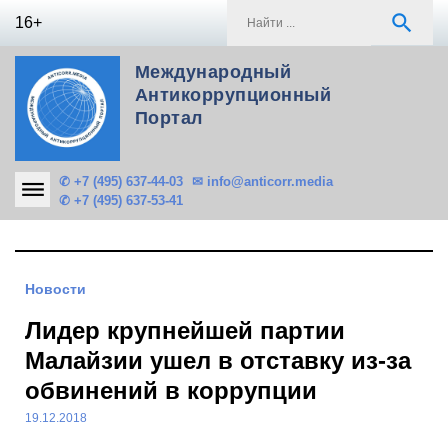
Skip
S
search
16+
to
f
content
Международный
Антикоррупционный
Портал
✆ +7 (495) 637-44-03
✉ info@anticorr.media
✆ +7 (495) 637-53-41
Новости
Лидер крупнейшей партии
Малайзии ушел в отставку из-за
обвинений в коррупции
19.12.2018