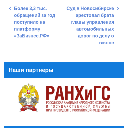
Навигация
Более 3,3 тыс.
Суд в Новосибирске
по
обращений за год
арестовал брата
записям
поступило на
главы управления
платформу
автомобильных
«ЗаБизнес.РФ»
дорог по делу о
взятке
Previous
Post
Next
Post
Наши партнеры