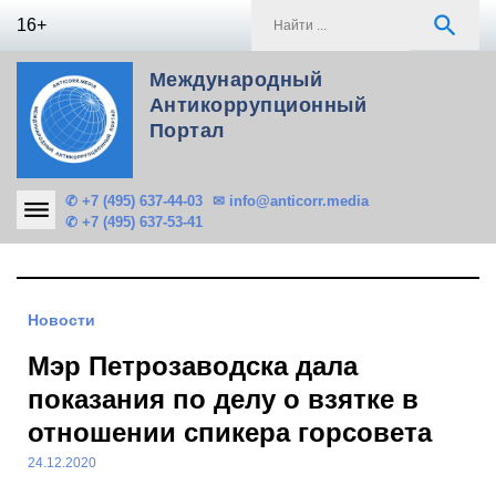
Skip
S
search
16+
to
f
content
Международный
Антикоррупционный
Портал
✆ +7 (495) 637-44-03
✉ info@anticorr.media
✆ +7 (495) 637-53-41
Новости
Мэр Петрозаводска дала
показания по делу о взятке в
отношении спикера горсовета
24.12.2020