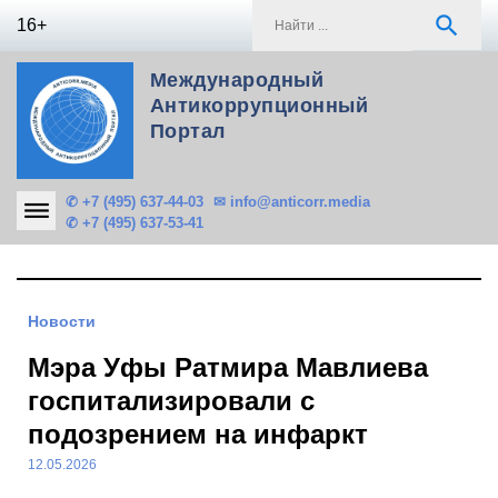
Skip
S
search
16+
to
f
content
Международный
Антикоррупционный
Портал
✆ +7 (495) 637-44-03
✉ info@anticorr.media
✆ +7 (495) 637-53-41
Новости
Мэра Уфы Ратмира Мавлиева
госпитализировали с
подозрением на инфаркт
12.05.2026