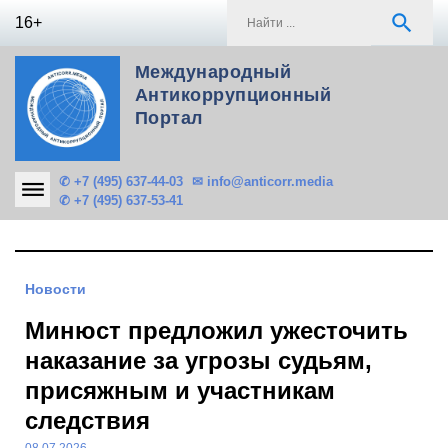
Skip
S
search
16+
to
f
content
Международный
Антикоррупционный
Портал
✆ +7 (495) 637-44-03
✉ info@anticorr.media
✆ +7 (495) 637-53-41
Новости
Минюст предложил ужесточить
наказание за угрозы судьям,
присяжным и участникам
следствия
08.07.2026