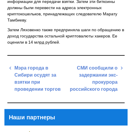
информации для передачи взятки. Затем эти биткоины
должны были перевести на адреса электронных
криптокошельков, принадлежащих следователю Марату
Тамбиеву.
Затем Ляховенко также предприняла шаги по обращению в
доход государства остальной криптовалюты хакеров. Ее
оценили в 14 млрд рублей.
Навигация
Мэра города в
СМИ сообщили о
по
Сибири осудят за
задержании экс-
записям
взятки при
прокурора
проведении торгов
российского города
Previous
Next
Post
Post
Наши партнеры