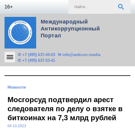
Skip
S
search
16+
to
f
content
Международный
Антикоррупционный
Портал
✆ +7 (495) 637-44-03
✉ info@anticorr.media
✆ +7 (495) 637-53-41
Новости
Мосгорсуд подтвердил арест
следователя по делу о взятке в
биткоинах на 7,3 млрд рублей
04.10.2023