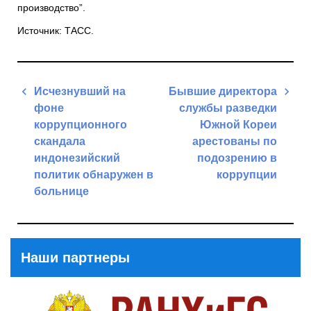
производство”.
Источник: ТАСС.
Навигация
Исчезнувший на
Бывшие директора
по
фоне
службы разведки
записям
коррупционного
Южной Кореи
скандала
арестованы по
индонезийский
подозрению в
политик обнаружен в
коррупции
больнице
Next
Previous
Post
Post
Наши партнеры