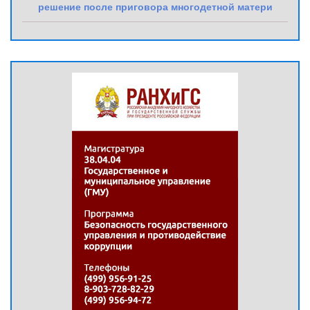
решение после приговора многодетной матери