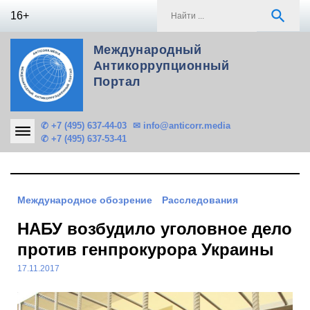
Skip
S
search
16+
to
f
content
Международный
Антикоррупционный
Портал
✆ +7 (495) 637-44-03
✉ info@anticorr.media
✆ +7 (495) 637-53-41
Международное обозрение
Расследования
НАБУ возбудило уголовное дело
против генпрокурора Украины
17.11.2017