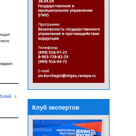
бещал
ского
рждает,
ублей
Next
Клуб экспертов
Post