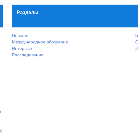
Разделы
Новости
Б
Международное обозрение
О
Интервью
З
Расследования
5
х