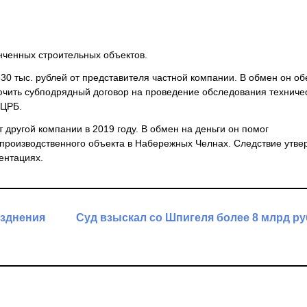
нченных строительных объектов.
330 тыс. рублей от представителя частной компании. В обмен он о
лючить субподрядный договор на проведение обследования техниче
 ЦРБ.
т другой компании в 2019 году. В обмен на деньги он помог
 производственного объекта в Набережных Челнах. Следствие утве
ентациях.
азднения
Суд взыскал со Шпигеля более 8 млрд р