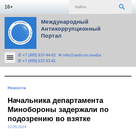
Skip
S
search
16+
to
f
content
Международный
Антикоррупционный
Портал
✆ +7 (495) 637-44-03
✉ info@anticorr.media
✆ +7 (495) 637-53-41
Новости
Начальника департамента
Минобороны задержали по
подозрению во взятке
23.05.2024