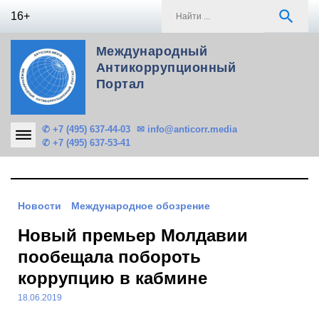
Skip
S
search
16+
to
f
content
Международный
Антикоррупционный
Портал
✆ +7 (495) 637-44-03
✉ info@anticorr.media
✆ +7 (495) 637-53-41
Новости
Международное обозрение
Новый премьер Молдавии
пообещала побороть
коррупцию в кабмине
18.06.2019