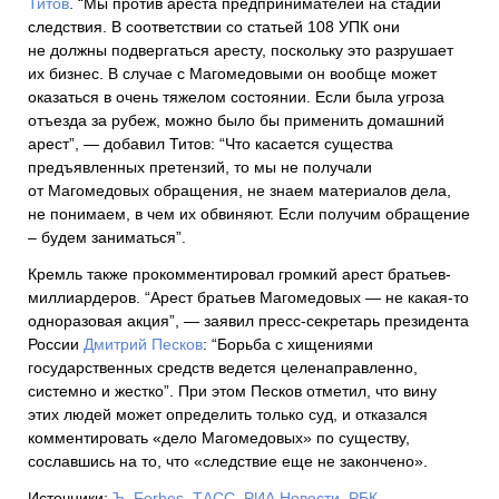
Титов
. “Мы против ареста предпринимателей на стадии
следствия. В соответствии со статьей 108 УПК они
не должны подвергаться аресту, поскольку это разрушает
их бизнес. В случае с Магомедовыми он вообще может
оказаться в очень тяжелом состоянии. Если была угроза
отъезда за рубеж, можно было бы применить домашний
арест”, — добавил Титов: “Что касается существа
предъявленных претензий, то мы не получали
от Магомедовых обращения, не знаем материалов дела,
не понимаем, в чем их обвиняют. Если получим обращение
– будем заниматься”.
Кремль также прокомментировал громкий арест братьев-
миллиардеров. “Арест братьев Магомедовых — не какая-то
одноразовая акция”, — заявил пресс-секретарь президента
России
Дмитрий Песков
: “Борьба с хищениями
государственных средств ведется целенаправленно,
системно и жестко”. При этом Песков отметил, что вину
этих людей может определить только суд, и отказался
комментировать «дело Магомедовых» по существу,
сославшись на то, что «следствие еще не закончено».
Источники:
Ъ
,
Forbes
,
ТАСС
,
РИА Новости,
РБК