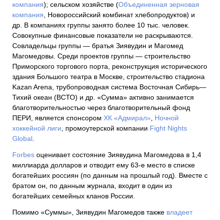
компания
); сельском хозяйстве (
Объединенная зерновая
компания
, Новороссийский комбинат хлебопродуктов) и
др. В компаниях группы занято более 10 тыс. человек.
Совокупные финансовые показатели не раскрываются.
Совладельцы группы — братья Зиявудин и Магомед
Магомедовы. Среди проектов группы — строительство
Приморского торгового порта, реконструкция исторического
здания Большого театра в Москве, строительство стадиона
Kazan Arena, трубопроводная система Восточная Сибирь—
Тихий океан (ВСТО) и др. «Сумма» активно занимается
благотворительностью через благотворительный фонд
ПЕРИ, является спонсором
ХК «Адмирал»
,
Ночной
хоккейной лиги
, промоутерской компании
Fight Nights
Global
.
Forbes
оценивает состояние Зиявудина Магомедова в 1,4
миллиарда долларов и отводит ему 63-е место в списке
богатейших россиян (по данным на прошлый год). Вместе с
братом он, по данным журнала, входит в один из
богатейших семейных кланов России.
Помимо «Суммы», Зиявудин Магомедов также
владеет