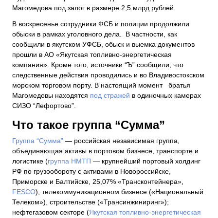
Магомедова под залог в размере 2,5 млрд рублей.
В воскресенье сотрудники ФСБ и полиции продолжили
обыски в рамках уголовного дела. В частности, как
сообщили в якутском УФСБ, обыск и выемка документов
прошли в АО «Якутская топливно-энергетическая
компания». Кроме того, источники “Ъ” сообщили, что
следственные действия проводились и во Владивостокском
морском торговом порту. В настоящий момент братья
Магомедовы находятся
под стражей
в одиночных камерах
СИЗО “Лефортово”.
Что такое группа “Сумма”
Группа “Сумма”
— российская независимая группа,
объединяющая активы в портовом бизнесе, транспорте и
логистике (
группа НМТП
— крупнейший портовый холдинг
РФ по грузообороту с активами в Новороссийске,
Приморске и Балтийске, 25,07% «Трансконтейнера»,
FESCO
); телекоммуникационном бизнесе («Национальный
Телеком»), строительстве («Трансинжиниринг»);
нефтегазовом секторе (
Якутская топливно-энергетическая