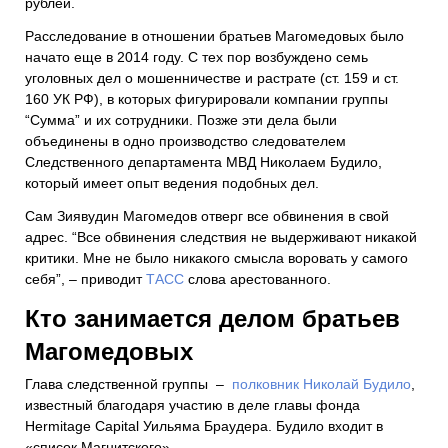
рублей.
Расследование в отношении братьев Магомедовых было
начато еще в 2014 году. С тех пор возбуждено семь
уголовных дел о мошенничестве и растрате (ст. 159 и ст.
160 УК РФ), в которых фигурировали компании группы
“Сумма” и их сотрудники. Позже эти дела были
объединены в одно производство следователем
Следственного департамента МВД Николаем Будило,
который имеет опыт ведения подобных дел.
Сам Зиявудин Магомедов отверг все обвинения в свой
адрес. “Все обвинения следствия не выдерживают никакой
критики. Мне не было никакого смысла воровать у самого
себя”, – приводит
ТАСС
слова арестованного.
Кто занимается делом братьев
Магомедовых
Глава следственной группы –
полковник Николай Будило
,
известный благодаря участию в деле главы фонда
Hermitage Capital Уильяма Браудера. Будило входит в
«список Магнитского».