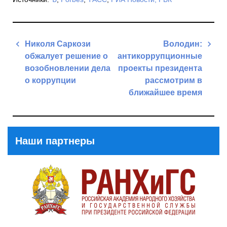
Навигация
Николя Саркози
Володин:
по
обжалует решение о
антикоррупционные
записям
возобновлении дела
проекты президента
о коррупции
рассмотрим в
ближайшее время
Previous
Post
Next
Post
Наши партнеры