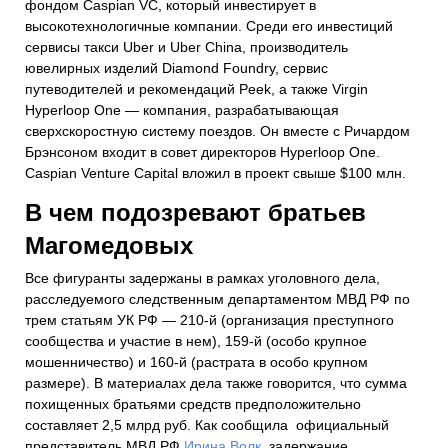
фондом Caspian VC, который инвестирует в
высокотехнологичные компании. Среди его инвестиций
сервисы такси Uber и Uber China, производитель
ювелирных изделий Diamond Foundry, сервис
путеводителей и рекомендаций Peek, а также Virgin
Hyperloop One — компания, разрабатывающая
сверхскоростную систему поездов. Он вместе с Ричардом
Брэнсоном входит в совет директоров Hyperloop One.
Caspian Venture Capital вложил в проект свыше $100 млн.
В чем подозревают братьев
Магомедовых
Все фигуранты задержаны в рамках уголовного дела,
расследуемого следственным департаментом МВД РФ по
трем статьям УК РФ — 210-й (организация преступного
сообщества и участие в нем), 159-й (особо крупное
мошенничество) и 160-й (растрата в особо крупном
размере). В материалах дела также говорится, что сумма
похищенных братьями средств предположительно
составляет 2,5 млрд руб. Как сообщила официальный
представитель МВД РФ
Ирина Волк
, задержание