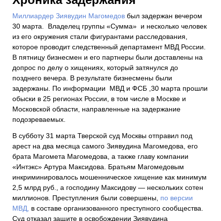
Миллиардер Зиявудин Магомедов
был задержан вечером
30 марта. Владелец группы «Сумма» и несколько человек
из его окружения стали фигурантами расследования,
которое проводит следственный департамент МВД России.
В пятницу бизнесмен и его партнеры были доставлены на
допрос по делу о хищениях, который затянулся до
позднего вечера. В результате бизнесмены были
задержаны. По информации МВД и ФСБ ,30 марта прошли
обыски в 25 регионах России, в том числе в Москве и
Московской области, направленные на задержание
подозреваемых.
В субботу 31 марта Тверской суд Москвы отправил под
арест на два месяца самого Зиявудина Магомедова, его
брата Магомета Магомедова, а также главу компании
«Интэкс» Артура Максидова. Братьям Магомедовым
инкриминировалось мошенническое хищение как минимум
2,5 млрд руб., а господину Максидову — нескольких сотен
миллионов. Преступления были совершены,
по версии
МВД,
в составе организованного преступного сообщества.
Суд отказал защите в освобождении Зиявудина