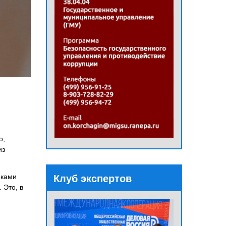
о,
из
иками
Клуб экспертов
 Это, в