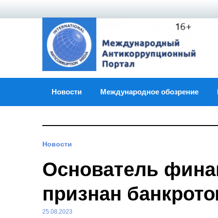
Skip
to
content
Новости
Международное обозрение
Новости
Основатель фина
признан банкрот
25.08.2023