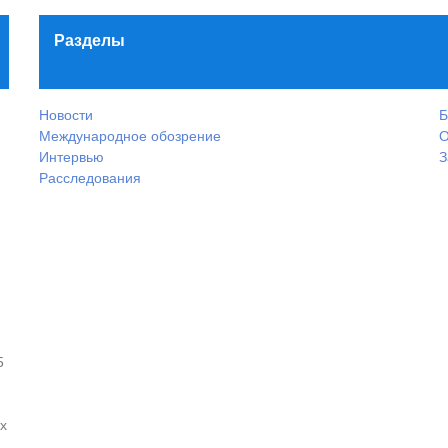
Разделы
Новости
Б
Международное обозрение
О
Интервью
З
Расследования
5
х