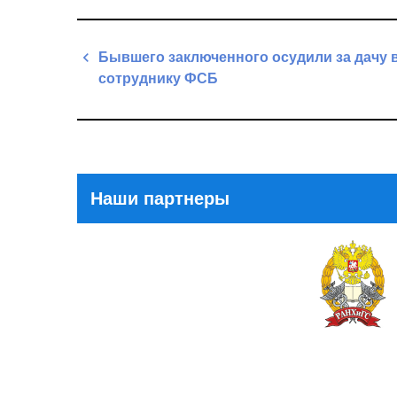
Навигация
Бывшего заключенного осудили за дачу 
по
сотруднику ФСБ
записям
Previous
Post
Наши партнеры