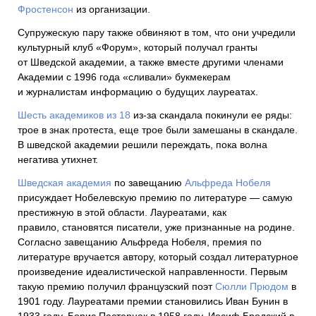
Фростенсон
из организации.
Супружескую пару также обвиняют в том, что они учредили
культурный клуб «Форум», который получал гранты
от Шведской академии, а также вместе другими членами
Академии с 1996 года «сливали» букмекерам
и журналистам информацию о будущих лауреатах.
Шесть академиков из 18
из-за скандала покинули ее ряды:
трое в знак протеста, еще трое были замешаны в скандале.
В шведской академии решили переждать, пока волна
негатива утихнет.
Шведская академия
по завещанию
Альфреда Нобеля
присуждает Нобелевскую премию по литературе — самую
престижную в этой области. Лауреатами, как
правило, становятся писатели, уже признанные на родине.
Согласно завещанию Альфреда Нобеля, премия по
литературе вручается автору, который создал литературное
произведение идеалистической направленности. Первым
такую премию получил французский поэт
Сюлли Прюдом
в
1901 году. Лауреатами премии становились Иван Бунин в
1933 году, Борис Пастернак в 1958 году, Иосиф Бродский в