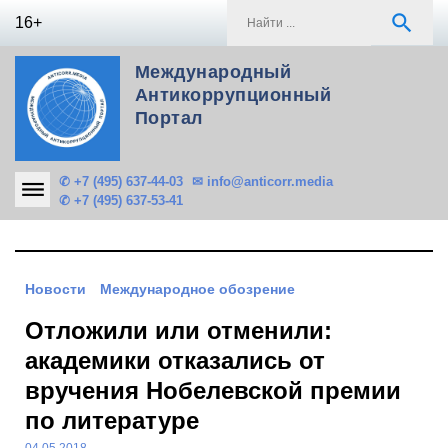
Skip
S
search
16+
to
f
content
Международный
Антикоррупционный
Портал
✆ +7 (495) 637-44-03
✉ info@anticorr.media
✆ +7 (495) 637-53-41
Новости
Международное обозрение
Отложили или отменили:
академики отказались от
вручения Нобелевской премии
по литературе
04.05.2018